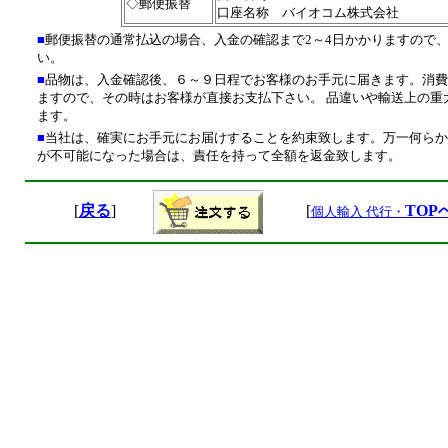
◇郵便振替
口座名称 バイオコム株式会社
■
郵便振替の通常払込の場合、入金の確認まで2～4日かかりますので
い。
■
品物は、入金確認後、６～９日程でお客様のお手元に届きます。消
ますので、その時はお客様が直接お支払下さい。 品違いや輸送上の重
ます。
■
当社は、確実にお手元にお届けすることを約束致します。万一何ら
が不可能になった場合は、責任を持って全額を返金致します。
[
戻る
]
[
TOP
個人輸入 代行・