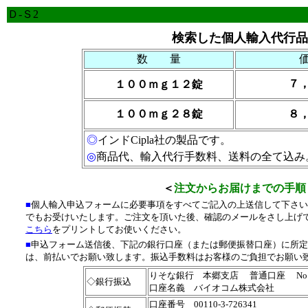
Ｄ-Ｓ2
検索した個人輸入代行品
数 量
７，
１００ｍｇ１２錠
１００ｍｇ２８錠
８，
◎
インドCipla社の製品です。
◎
商品代、輸入代行手数料、送料の全て込み
.
＜
注文からお届けまでの手順
■
個人輸入申込フォームに必要事項をすべてご記入の上送信して下さい
でもお受けいたします。ご注文を頂いた後、確認のメールをさし上げ
こちら
をプリントしてお使いください。
■
申込フォーム送信後、下記の銀行口座（または郵便振替口座）に所定
は、前払いでお願い致します。振込手数料はお客様のご負担でお願い
りそな銀行 本郷支店 普通口座 No．1
◇銀行振込
口座名義 バイオコム株式会社
口座番号 00110-3-726341