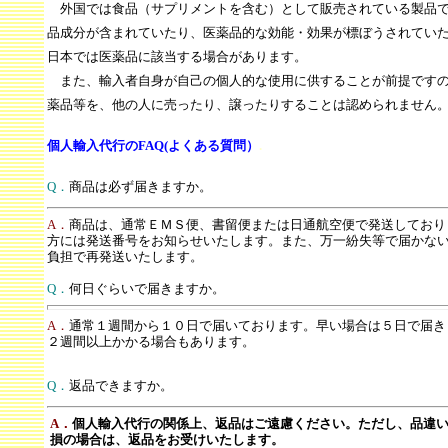
外国では食品（サプリメントを含む）として販売されている製品で
品成分が含まれていたり、医薬品的な効能・効果が標ぼうされてい
日本では医薬品に該当する場合があります。
また、輸入者自身が自己の個人的な使用に供することが前提ですの
薬品等を、他の人に売ったり、譲ったりすることは認められません
個人輸入代行のFAQ(よくある質問）
.
Q．
商品は必ず届きますか。
A．
商品は、通常ＥＭＳ便、書留便または日通航空便で発送しており
方には発送番号をお知らせいたします。また、万一紛失等で届かな
負担で再発送いたします。
Q．
何日ぐらいで届きますか。
A．
通常１週間から１０日で届いております。早い場合は５日で届き
２週間以上かかる場合もあります。
Q．
返品できますか。
A．
個人輸入代行の関係上、返品はご遠慮ください。ただし、品違
損の場合は、返品をお受けいたします。