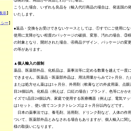
③開封後、商品が不良品とわかった場合。
こうした場合、いずれも良品を（輸入代行商品の場合は、発送国の
表示
】
いたします。
リシー
】
●返品・交換をお受けできないケースとしては、①すでにご使用にな
使用に支障がない程度のパッケージの破損、変形、汚れの場合、③
の対象となり、開封された場合、④商品デザイン、パッケージの変
の等があります。
▲個人輸入の規制
薬品、医薬部外品、化粧品は、薬事法等に定める数量を越えて一度
できません。医薬品・医薬部外品は、用法用量からみて2ヶ月分、た
または処方せん薬はは1ヶ月分、外用剤（軟膏などの外皮用薬、点眼
目24個以内、化粧品（例えば、口紅の場合）ブランド、色等にかか
イズで1品目24個以内、家庭で使用する医療機器（例えば、電気マッ
は1セット、使い捨てコンタクトレンズは２ヶ月分以内などです。
日本の薬事法では、養毛剤、浴用剤、ドリンク剤など、人体の作用
ついて、医薬部外品とみなされる場合もありますが、個人輸入に関
様の取扱いになります。