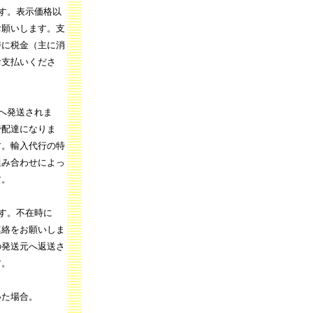
す。表示価格以
お願いします。支
時に税金（主に消
お支払いくださ
へ発送されま
で配達になりま
す。輸入代行の特
組み合わせによっ
す。
す。不在時に
連絡をお願いしま
の発送元へ返送さ
す。
いた場合。