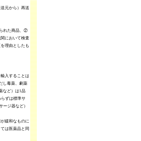
発送元から）再送
られた商品、②
税関において検査
更を理由としたも
に輸入することは
だし毒薬、劇薬
薬など）は1品
わらずは標準サ
サージ器など）
が緩和なものに
しては医薬品と同