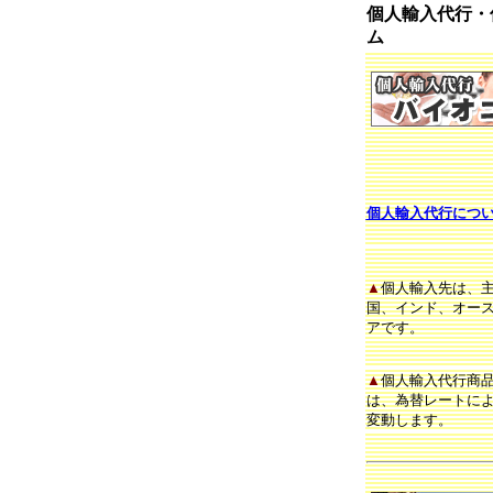
個人輸入代行・
ム
個人輸入代行につ
▲
個人輸入先は、
国、インド、オー
アです。
▲
個人輸入代行商
は、為替レートに
変動します。