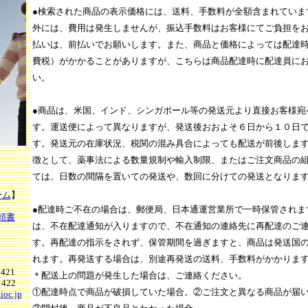
●検索された商品の表示価格には、送料、手数料が全額含まれていま
外には、費用は発生しませんが、振込手数料はお客様にてご負担を
払いは、前払いでお願いします。また、商品と価格によっては配達
費税）がかかることがありますが、こちらは商品配達時に配達員に
い。
●商品は、米国、インド、シンガポール等の発送元より直接お客様宛
す。運送便によって異なりますが、発送後おおよそ６日から１０日
す。発送元の在庫状況、税関の混み具合によっても配送が前後しま
徴として、薬事法による数量規制や輸入制限、またはご注文商品の
ては、日数の間隔を置いての発送や、数回に分けての発送となりま
ーム
】
●配達時ご不在の場合は、郵便局、日本通運営業所で一時保管されま
頼書
は、不在配達通知が入りますので、不在通知の連絡先に再配達のご
）
す。再配達の指示をされず、保管期間を過ぎますと、商品は発送国
れます。再発送する場合は、別途再発送の送料、手数料がかかりま
421
＊配送上の問題が発生した場合は、ご連絡ください。
1422
①配達時点で商品が破損していた場合。②ご注文と異なる商品が届
ioc.jp