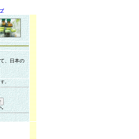
プ
て、日本の
ます。
。
い。