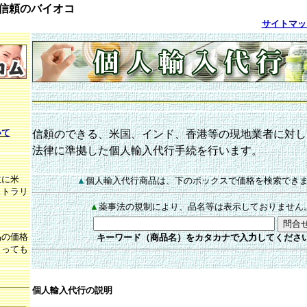
信頼のバイオコ
サイトマッ
いて
信頼のできる、米国、インド、香港等の現地業者に対し
法律に準拠した個人輸入代行手続を行います。
主に米
▲
個人輸入代行商品は、下のボックスで価格を検索でき
ストラリ
▲
薬事法の規制により、品名等は表示しておりません
品の価格
キーワード（商品名）をカタカナで入力してくださ
よっても
個人輸入代行の説明