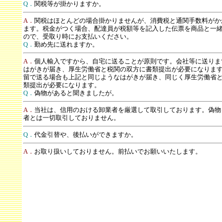
Q．
関税等が掛かりますか。
A．
関税はほとんどの場合掛かりませんが、消費税と通関手数料がか
ます。税金がつく場合、配達員が税額等を記入した伝票を商品と一
ので、受取り時にお支払いください。
Q．
勤め先に送れますか。
A．
個人輸入ですから、自宅に送ることが原則です。会社等に送りま
はがきが届き、厚生労働省と税関の双方に書類提出が必要になりま
留で送る場合も上記と同じようなはがきが届き、同じく厚生労働省
類提出が必要になります。
Q．
偽物があると聞きましたが。
A．
当社は、信用のおける卸業者を厳選して取引しております。偽物
者とは一切取引しておりません。
Q．
代金引替や、後払いができますか。
A．
お取り扱いしておりません。前払いでお願いいたします。