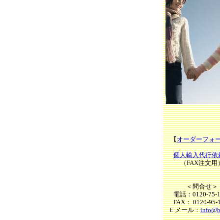
【
オーダーフォ
個人輸入代行依
（FAX注文用
＜問合せ＞
電話：0120-75-1
FAX： 0120-95-
Ｅ
メール：
info@b